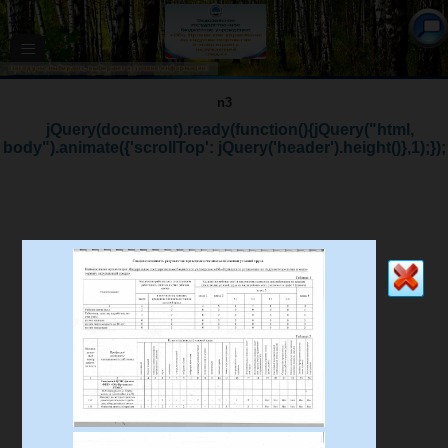
≡
n3
jQuery(document).ready(function(){jQuery("html,
body").animate({'scrollTop': jQuery('header').height()},1);});