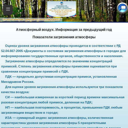
≡
Атмосферный воздух. Информация за предыдущий год
Показатели загрязнения атмосферы
Оценка уровня загрязнения атмосферы проводится в соответствии с РД
52.04.667-2005 «Документы о состоянии загрязнения атмосферы в городах для
информирования государственных органов, общественности и населения».
Загрязнение атмосферы определяется по значениям концентраций
примесей. Степень загрязнения атмосферы примесями оценивается при
сравнении концентрации примесей с ПДК.
ПДК — предельно допустимая концентрация примеси, установленная
Минздравом России.
Для оценки уровня загрязнения атмосферы используются три показателя
качества воздуха:
СИ — наибольшая измеренная за короткий период времени максимальная
разовая концентрация любой примеси, деленная на ПДК;
НП — наибольшая повторяемость, в процентах, превышения ПДК любым
загрязняющим веществом в городе;
ИЗА — суммарный индекс загрязнения атмосферы, количественная
характеристика уровня загрязнения атмосферы 5 приоритетными
веществами, определяющими состояние загрязнения атмосферы в данном