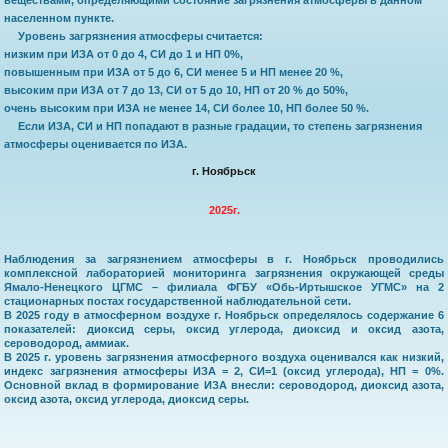
населенном пункте.
Уровень загрязнения атмосферы считается:
низким при ИЗА от 0 до 4, СИ до 1 и НП 0%,
повышенным при ИЗА от 5 до 6, СИ менее 5 и НП менее 20 %,
высоким при ИЗА от 7 до 13, СИ от 5 до 10, НП от 20 % до 50%,
очень высоким при ИЗА не менее 14, СИ более 10, НП более 50 %.
Если ИЗА, СИ и НП попадают в разные градации, то степень загрязнения
атмосферы оценивается по ИЗА.
г. Ноябрьск
2025г.
Наблюдения за загрязнением атмосферы в г. Ноябрьск проводились 
комплексной лабораторией мониторинга загрязнения окружающей среды 
Ямало-Ненецкого ЦГМС – филиала ФГБУ «Обь-Иртышское УГМС» на 2 
стационарных постах государственной наблюдательной сети. 

В 2025 году в атмосферном воздухе г. Ноябрьск определялось содержание 6 
показателей: диоксид серы, оксид углерода, диоксид и оксид азота, 
сероводород, аммиак.

В 2025 г. уровень загрязнения атмосферного воздуха оценивался как низкий, 
индекс загрязнения атмосферы ИЗА = 2, СИ=1 (оксид углерода), НП = 0%. 
Основной вклад в формирование ИЗА внесли: сероводород, диоксид азота, 