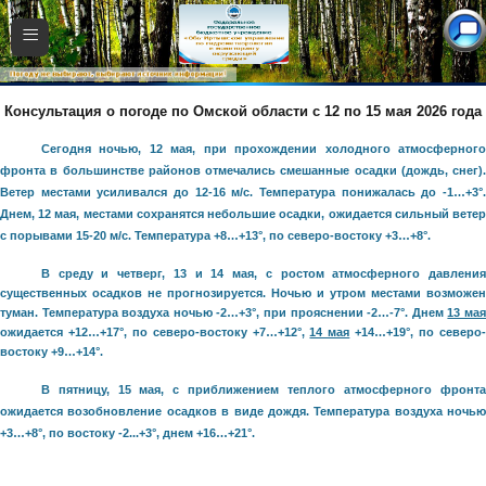
≡
Консультация о погоде по Омской области с 12 по 15 мая 2026 года
Сегодня ночью, 12 мая, при прохождении холодного атмосферного
фронта в большинстве районов отмечались смешанные осадки (дождь, снег).
Ветер местами усиливался до 12-16 м/с. Температура понижалась до -1…+3°.
Днем, 12 мая, местами сохранятся небольшие осадки, ожидается сильный ветер
с порывами 15-20 м/с. Температура +8…+13°, по северо-востоку +3…+8°.
В среду и четверг, 13 и 14 мая, с ростом атмосферного давления
существенных осадков не прогнозируется. Ночью и утром местами возможен
туман. Температура воздуха ночью -2…+3°, при прояснении -2…-7°. Днем
13 ма
ожидается +12…+17°, по северо-востоку +7…+12°,
14 мая
+14…+19°, по северо
востоку +9…+14°.
В пятницу, 15 мая, с приближением теплого атмосферного фронта
ожидается возобновление осадков в виде дождя. Температура воздуха ночью
+3…+8°, по востоку -2...+3°, днем +16…+21°.